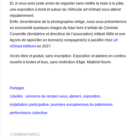
Et, si vous avez juste envie de regarder sans mettre la main à la pâte,
une exposition à bord et autour du Véhicule art nOmad vous attend
impatiemment.
Enfin, bicentenaire de la photographie oblige, nous vous présenterons
en exclusivité quelques images du futur livre d’artiste de Clorinde
Coranotto (fondatrice et directrice de l’association) intitulé
Mille et une
façons de tapivOler en bonne(s) compagnie(s)
à paraître chez
art
nOmad éditions
en 2027.
Accès libre et gratuit, sans inscription. Exposition et ateliers en continu
ouverts à toutes et tous, sans restriction d'âge. Matériel fourni.
Partager
Libellés :
annonce de rendez-vous
ateliers
exposition
installation participative
journées européennes du patrimoine
performance collective
COMMENTAIRES