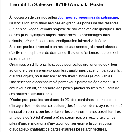
Lieu-dit La Salesse - 87160 Arnac-la-Poste
À l’occasion de ces nouvelles
Journées européennes du patrimoine
,
l’association art nOmad réouvre en grand les portes de ses réserves
(un brin sauvages) et vous propose de raviver avec elle quelques uns
de ses plus mythiques objets-transformés et assemblages-tous-
azimuts, présentés dans une configuration interactive inédite.
S’ils ont particulièrement bien résisté aux années, alternant phases
d’activation et phases de dormance, il est en effet temps que ceux-ci
se ré-imaginent !
Organisés en différents îlots, vous pourrez les greffer entre eux, leur
adjoindre divers matériaux pour les transformer, tracer un parcours fait
d’autres objets, pour déclencher d’autres histoires (é)mouvantes...
Une sélection d’accessoires à porter vous permettra également, si le
cœur vous en dit, de prendre des poses-photos-souvenirs au sein de
ces nouvelles installations.
D’autre part, pour les amateurs de 2D, des centaines de photocopies
d’images issues de nos collections, des feutres et des crayons seront à
disposition pour créer les collages les plus surréalistes possibles. Les
amateurs de 3D (et d’équilibre) ne seront pas en reste grâce à nos
piles d’anciens cartons d’invitation qui serviront à la construction
d’audacieux châteaux de cartes et autres folles architectures.