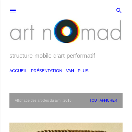
Accéder au contenu principal
structure mobile d'art performatif
ACCUEIL
PRÉSENTATION
VAN
PLUS…
A
Affichage des articles du avril, 2016
TOUT AFFICHER
r
t
i
c